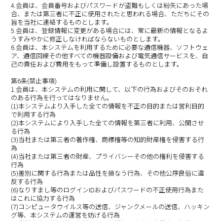
4.会員は、会員番号およびパスワードが盗難もしくは紛失にあった場
合、または第三者に不正に使用されたと思われる場合、ただちにその
旨を当社に連絡するものとします。
5.会員は、登録情報に変更がある場合には、常に最新の情報となるよ
うすみやかに修正しなければならないものとします。
6.会員は、本システムを利用するために必要な通信機器、ソフトウェ
ア、通信回線その他すべての機器設備および電気通信サービスを、自
己の責任および費用をもって準備し設置するものとします。
第6条(禁止事項)
1.会員は、本システムの利用に関して、以下の行為およびそのおそれ
のある行為を行ってはなりません。
(1)本システムより入手した全ての情報を不正の目的または営利目的
で利用する行為
(2)本システムにより入手した全ての情報を第三者に利用、公開させ
る行為
(3)当社または第三者の著作権、商標権等の知的財産権を侵害する行
為
(4)当社または第三者の財産、プライバシーその他の権利を侵害する
行為
(5)差別に関する行為または品性を損なう行為、その他公序良俗に違
反する行為
(6)なりすまし等のログインIDおよびパスワードの不正使用行為また
はこれに協力する行為
(7)コンピュータウイルス等の送信、ジャンクメールの送信、ハッキン
グ等、本システムの運営を妨げる行為