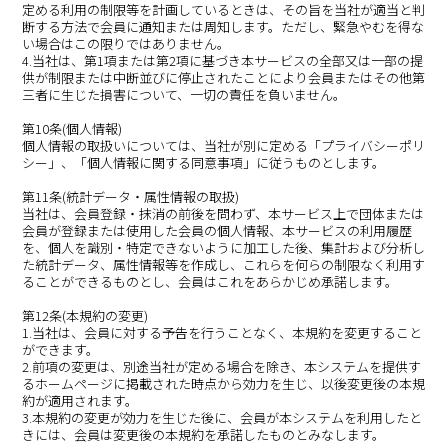
定める利用の制限等を計画しているときは、その旨を当社が適当と判
断する方法で会員に通知または周知します。ただし、緊急やむを得な
い場合はこの限りではありません。
4.当社は、第1項または第2項に基づき本サービスの全部又は一部の提
供が制限または中断並びに停止されたことにより会員またはその他第
三者に生じた損害について、一切の責任を負いません。
第10条(個人情報)
個人情報の取扱いについては、当社が別に定める「プライバシーポリ
シー」、「個人情報に関する同意事項」に従うものとします。
第11条(統計データ・属性情報の取扱)
当社は、会員登録・抹消の前後を問わず、本サービス上で団体または
会員が登録または使用した会員の個人情報、本サービスの利用履歴
を、個人を識別・特定できないように加工した後、集計および分析し
た統計データ、属性情報等を作成し、これらを何らの制限なく利用す
ることができるものとし、会員はこれをあらかじめ承諾します。
第12条(本規約の変更)
1.当社は、会員に対する予告を行うことなく、本規約を変更すること
ができます。
2.前項の変更は、別途当社が定める場合を除き、本システムを提供す
るホームページに掲載された時点から効力を生じ、以後変更後の本規
約が適用されます。
3.本規約の変更が効力を生じた後に、会員が本システムを利用したと
きには、会員は変更後の本規約を承諾したものとみなします。