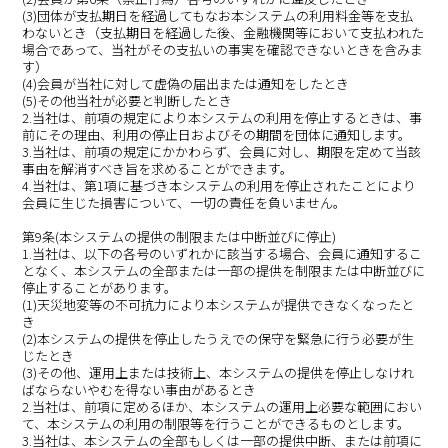
(3)団体が支払期日を経過してもなお本システムの利用料金等を支払
わないとき（支払期日を経過した後、金融機関等において支払われた
場合であって、当社がその支払いの事実を確認できないときを含みま
す）
(4)会員が当社に対して虚偽の届出または通知をしたとき
(5)その他当社が必要と判断したとき
2.当社は、前項の規定により本システムの利用を停止するときは、事
前にその理由、利用の停止日およびその期間を団体に通知します。
3.当社は、前項の規定にかかわらず、会員に対し、期限を定めて当該
事由を解消すべき旨を求めることができます。
4.当社は、第1項に基づき本システムの利用を停止されたことにより
会員に生じた損害について、一切の責任を負いません。
第9条(本システムの提供の制限または中断並びに停止)
1.当社は、以下の各号のいずれかに該当する場合、会員に通知するこ
となく、本システムの全部または一部の提供を制限または中断並びに
停止することがあります。
(1)天災地変等の不可抗力により本システムが提供できなくなったと
き
(2)本システムの提供を停止したうえでの保守を緊急に行う必要が生
じたとき
(3)その他、運用上または技術上、本システムの提供を停止しなけれ
ばならないやむを得ない事由があるとき
2.当社は、前項に定めるほか、本システムの運用上必要な範囲におい
て、本システムの利用の制限等を行うことができるものとします。
3.当社は、本システムの全部もしくは一部の提供中断、または前項に