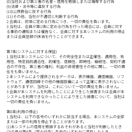
(8)当社および第三者の名誉・信用を毀損しまたは侮辱する行為
(9)法律・法令等に違反する行為
(10)公序良俗に反する行為
(11)その他、当社が不適切と判断する行為
2.会員は、前項に定める行為につき、一切の責任を負います。
3.当社は、会員が第1項に定める行為を行った場合には、会員に対す
る事前の通知または催告なく、会員に対する本システムの利用の停止
または会員登録の抹消を行うことができます。
第7条(システムに対する保証)
1.当社は本システムについて、その完全性または正確性、適用性、有
用性、特定目的適合性、的確性、信頼性、即時性、継続性、契約不適
合の不存在、第三者の権利、利益の非侵害性その他に関し、一切の責
任をも負いません。
2.本システムにより提供されるデータは、表示機器、通信機器、ソフ
トウェア、通信回線その他の機器設備によって正確に表示されないこ
とがありますが、当社は、これについて一切の責任を負いません。
3.会員が本システムを利用したことにより生じた損害または会員が本
システムを利用できなかったことにより生じた損害について、当社は
一切の責任を負いません。
第8条(利用の停止)
1.当社は、以下の各号のいずれかに該当する場合、本システムの全部
または一部の利用を停止することがあります。
(1)本システムの信用を毀損するおそれがあると当社が判断したとき
(2)会員が第6条（禁止行為）各号のいずれかに違反したとき