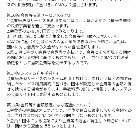
スの利用規約」に基づき、GMOより提供されます。
第16条(会費等決済サービスの流れ)
1.会費等決済サービスを利用する会員は、団体が定めた会費等を前条
の決済事業者を通じて支払います。
2.会費等の支払いは円建てのみとなります。
3.当社は、第1項に基づき集金した会費等を団体へ支払います。
4.第1項に基づく会員からの入金が確認できなかった場合、当社は、
団体に対し会員から入金がなかった旨を通知します。
5.第１項に基づく会員の会費等の支払いは、会員とその所属する団体
の間における契約に基づくものであり、当社、並びにGMOは代理受
領権者として当該会費等を受領するものです。
第17条(システム利用手数料)
会費等決済サービスのシステム利用手数料は、当社が団体との間で締
結したサービス利用契約に基づき、団体が設定した会費等の金額と併
せて請求する場合があります。手数料等の詳しい情報は、本システム
の会員サイト内に表記するものとします。
第18条(会費等の金額設定および返金について)
1.会費等の金額設定については、 団体が独自に設定している金額であ
り、当社は金額設定について一切関与しないものとします。
2.会員と団体による協議により会費等の返金が発生した場合について
は、団体から返金を行うものとします。