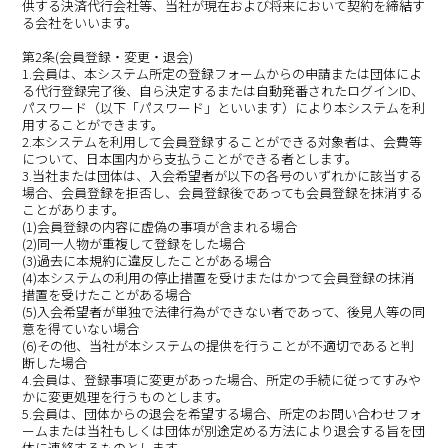
供する決済代行会社等、当社が現在および将来において契約を締結す
る会社をいいます。
第2条(会員登録・変更・退会)
1.会員は、本システム所定の登録フォームからの申請または団体によ
る代行登録完了後、自ら決定するまたは自動発番されたログインID、
パスワード（以下「パスワード」といいます）により本システムを利
用することができます。
2.本システムを利用して会員登録することができる対象者は、会費等
について、日本国内から支払うことができる者とします。
3.当社または団体は、入会希望者が以下の各号のいずれかに該当する
場合、会員登録を拒否し、会員登録後であっても会員登録を抹消する
ことがあります。
(1)会員登録の内容に虚偽の事項が含まれる場合
(2)同一人物が重複して登録をした場合
(3)過去に本規約に違反したことがある場合
(4)本システムの利用の停止措置を受けまたはかつて会員登録の抹消
措置を受けたことがある場合
(5)入会希望者が単独で法律行為ができない者であって、後見人等の同
意を得ていない場合
(6)その他、当社が本システムの提供を行うことが不適切であると判
断した場合
4.会員は、登録事項に変更があった場合、所定の手続に従ってすみや
かに変更処理を行うものとします。
5.会員は、団体からの退会を希望する場合、所定のお問い合わせフォ
ームまたは当社もしくは団体が別途定める方法により退会する旨を団
体に連絡するものとします。