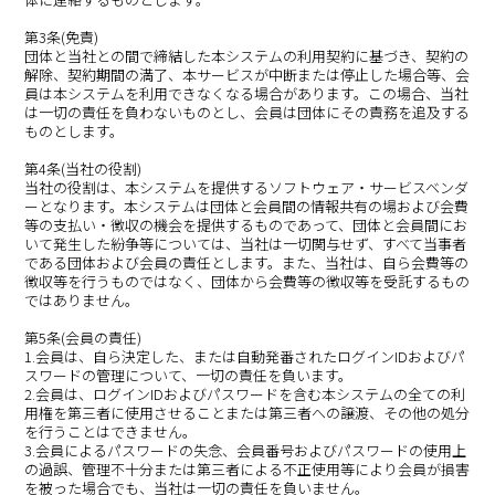
第3条(免責)
団体と当社との間で締結した本システムの利用契約に基づき、契約の
解除、契約期間の満了、本サービスが中断または停止した場合等、会
員は本システムを利用できなくなる場合があります。この場合、当社
は一切の責任を負わないものとし、会員は団体にその責務を追及する
ものとします。
第4条(当社の役割)
当社の役割は、本システムを提供するソフトウェア・サービスベンダ
ーとなります。本システムは団体と会員間の情報共有の場および会費
等の支払い・徴収の機会を提供するものであって、団体と会員間にお
いて発生した紛争等については、当社は一切関与せず、すべて当事者
である団体および会員の責任とします。また、当社は、自ら会費等の
徴収等を行うものではなく、団体から会費等の徴収等を受託するもの
ではありません。
第5条(会員の責任)
1.会員は、自ら決定した、または自動発番されたログインIDおよびパ
スワードの管理について、一切の責任を負います。
2.会員は、ログインIDおよびパスワードを含む本システムの全ての利
用権を第三者に使用させることまたは第三者への譲渡、その他の処分
を行うことはできません。
3.会員によるパスワードの失念、会員番号およびパスワードの使用上
の過誤、管理不十分または第三者による不正使用等により会員が損害
を被った場合でも、当社は一切の責任を負いません。