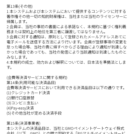
第13条(その他)
1.本システムおよび本システムにおいて提供するコンテンツに対する
著作権その他一切の知的財産権は、当社または当社のライセンサーに
帰属します。
2.会員は、当社の事前の書面による承諾なく、本規約に基づく権利義
務または契約上の地位を第三者に譲渡してはなりません。
3.会員に対する通知は、原則として登録されたメールアドレスあてに
電子メールを送信する方法により行います。会員が登録事項の変更を
怠った場合等、当社の責に帰すべからざる理由により通知が到達しな
かった場合であっても、当社の発信により当該通知は到達したものと
みなします。
4.本規約の成立、効力および解釈については、日本法を準拠法としま
す。
(会費等決済サービスに関する規約)
第14条(利用可能な決済品目)
会費等決済サービスにおいて利用できる決済品目は以下の通りです。
(1)クレジットカード決済
(2)銀行口座振替
(3)コンビニ支払い
(4)Pay-easy決済
(5)その他当社が定める決済手段
第15条(決済事業者)
本システムの決済品目は、当社とGMOペイメントゲートウェイ株式
会社（以下、GMO）との間で契約する「PGマルチペイメントサービ